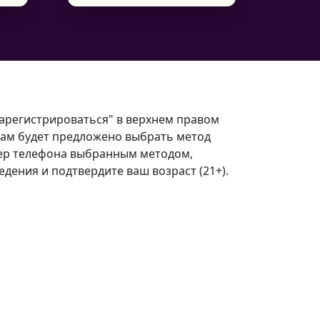
арегистрироваться" в верхнем правом
 Вам будет предложено выбрать метод
омер телефона выбранным методом,
едения и подтвердите ваш возраст (21+).