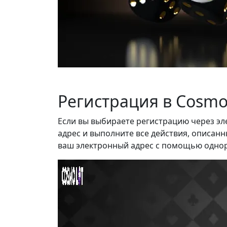
Регистрация в Cosm
Если вы выбираете регистрацию через эле
адрес и выполните все действия, описанн
ваш электронный адрес с помощью однор