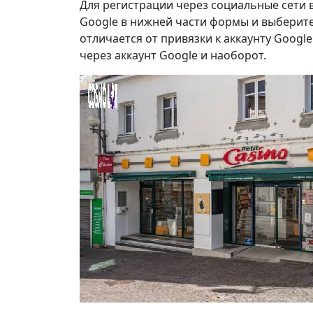
Для регистрации через социальные сети 
Google в нижней части формы и выберите 
отличается от привязки к аккаунту Googl
через аккаунт Google и наоборот.