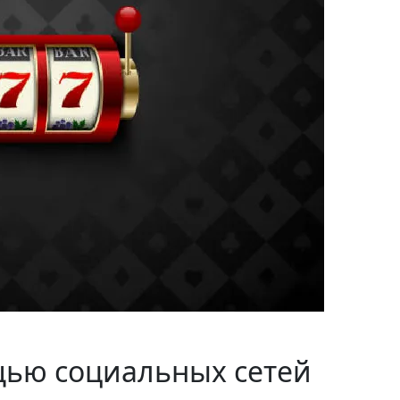
щью социальных сетей