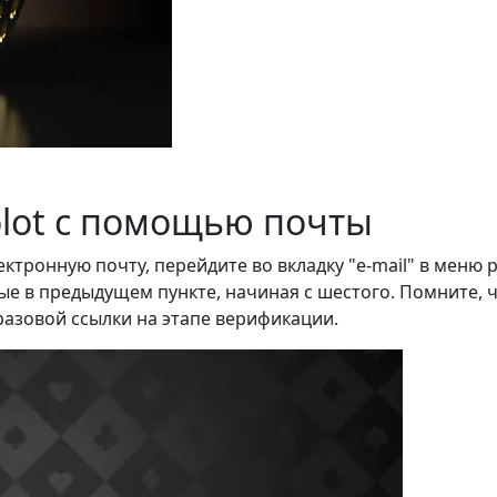
olot с помощью почты
ктронную почту, перейдите во вкладку "e-mail" в меню 
ые в предыдущем пункте, начиная с шестого. Помните, 
азовой ссылки на этапе верификации.