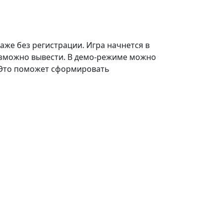
аже без регистрации. Игра начнется в
озможно вывести. В демо-режиме можно
. Это поможет сформировать