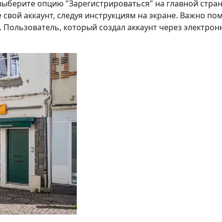
выберите опцию "Зарегистрироваться" на главной стран
свой аккаунт, следуя инструкциям на экране. Важно пом
e. Пользователь, который создал аккаунт через электро