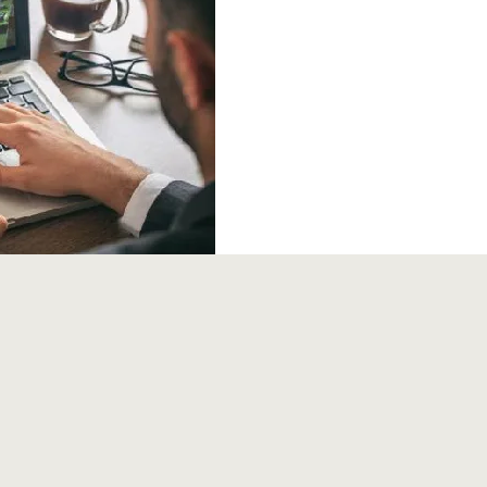
ищены
вую зависимость. Придерживайтесь правил (принципов) ответс