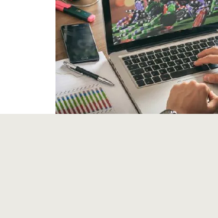
© cosmlot.co.ua — 2026 — Все права защ
Про автора
—
Ответственная игра
Участие в азартных играх может вызвать игро