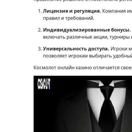
Лицензия и регуляция.
Компания им
правил и требований.
Индивидуализированные бонусы.
включать различные акции, турниры и
Универсальность доступа.
Игроки мо
позволяет игрокам выбирать удобный
Космолот онлайн казино отличается сво