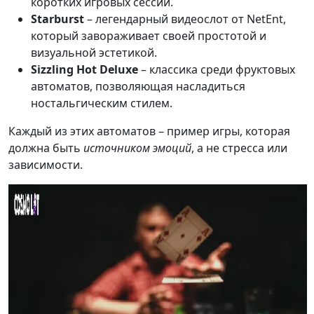
коротких игровых сессий.
Starburst
– легендарный видеослот от NetEnt,
который завораживает своей простотой и
визуальной эстетикой.
Sizzling Hot Deluxe
– классика среди фруктовых
автоматов, позволяющая насладиться
ностальгическим стилем.
Каждый из этих автоматов – пример игры, которая
должна быть
источником эмоций
, а не стресса или
зависимости.