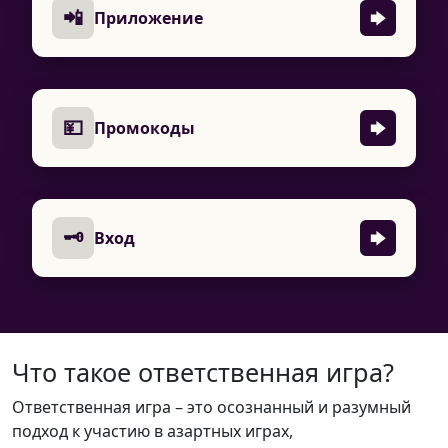
📲
Приложение
💴
Промокоды
🗝
Вход
Что такое ответственная игра?
Ответственная игра – это осознанный и разумный
подход к участию в азартных играх,