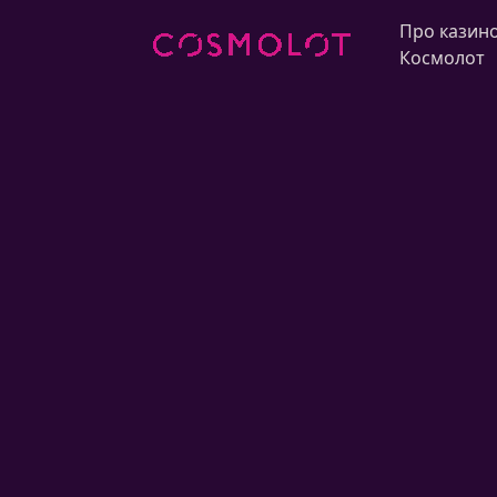
Про казин
Космолот