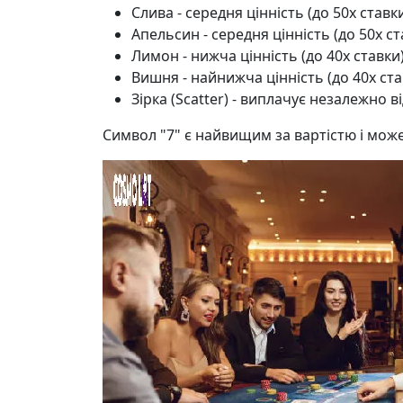
Слива - середня цінність (до 50x ставк
Апельсин - середня цінність (до 50x ст
Лимон - нижча цінність (до 40x ставки
Вишня - найнижча цінність (до 40x ста
Зірка (Scatter) - виплачує незалежно в
Символ "7" є найвищим за вартістю і може