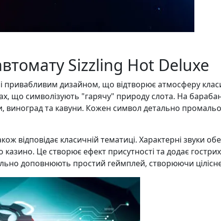
втомату Sizzling Hot Deluxe
м і привабливим дизайном, що відтворює атмосферу клас
х, що символізують "гарячу" природу слота. На барабан
и, виноград та кавуни. Кожен символ детально промальов
акож відповідає класичній тематиці. Характерні звуки об
азино. Це створює ефект присутності та додає гострих в
еально доповнюють простий геймплей, створюючи цілісне