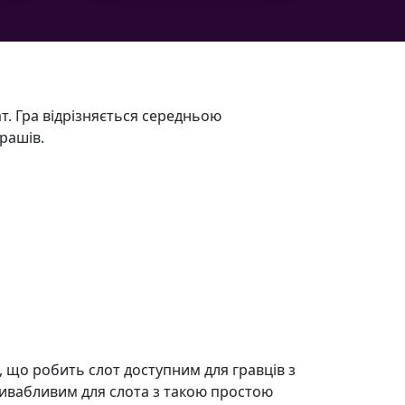
ат. Гра відрізняється середньою
рашів.
, що робить слот доступним для гравців з
ривабливим для слота з такою простою