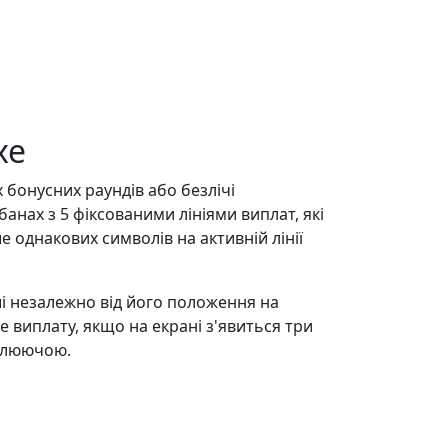
xe
х бонусних раундів або безлічі
анах з 5 фіксованими лініями виплат, які
 однакових символів на активній лінії
аші незалежно від його положення на
е виплату, якщо на екрані з'явиться три
оплюючою.