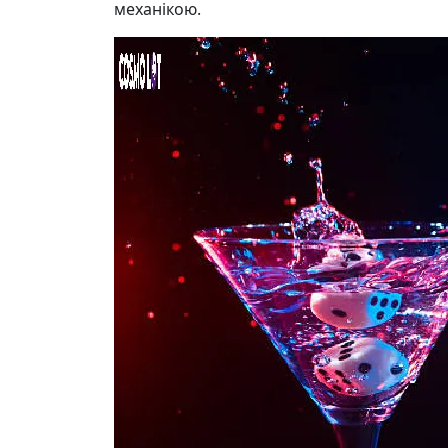
механікою.