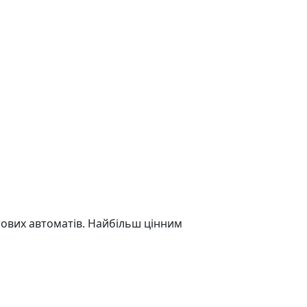
ктових автоматів. Найбільш цінним