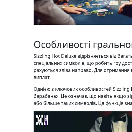
Особливості гральног
Sizzling Hot Deluxe відрізняється від баг
спеціальних символів, що робить гру дост
рахуються зліва направо. Для отримання в
виплат.
Однією з ключових особливостей Sizzling 
барабанах. Це означає, що навіть якщо зір
або більше таких символів. Ця функція з