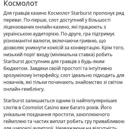
Космолот
Для гравців казино Космолот Starburst пропонує ряд
переваг. По-перше, слот доступний у більшості
ліцензованих онлайн-казино, які працюють з
українською аудиторією. По-друге, гра підтримує
різноманітні валюти, включаючи гривню, що
дозволяє уникнути комісій за конвертацію. Крім того,
низький поріг входу (мінімальна ставка) робить
Starburst доступним для гравців з будь-яким
бюджетом. Завдяки своїй простоті та інтуїтивно
зрозумілому інтерфейсу, слот ідеально підходить для
новачків, які тільки починають знайомство зі світом
онлайн-гемблінгу.
Starburst залишається одним із найпопулярніших
слотів в Cosmolot Casino вже багато років. Його
унікальне поєднання простоти, захоплюючого
геймплею та частих виплат робить гру привабливою
для широкої аудиторії. Незважаючи на відсутність