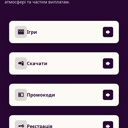
атмосфері та частим виплатам.
🎰
Ігри
📲
Скачати
💴
Промокоди
🗝
Реєстрація